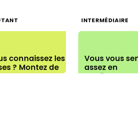
UTANT
INTERMÉDIAIRE
s connaissez les
Vous vous se
ses ? Montez de
assez en
veau avec de
confiance ?
uveaux
Apprenez d'a
uvements et de
compétences
velles routines.
pièces stimul