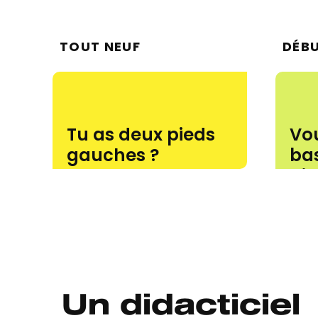
TOUT NEUF
DÉB
Tu as deux pieds
Vou
gauches ?
ba
Commencez par
ni
notre programme
no
d'introduction de 10
mo
jours.
nou
Un didacticiel