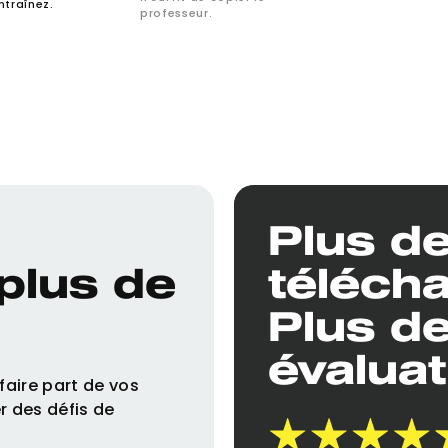
ntraînez.
professeur.
Plus de
plus de
téléch
Plus d
évaluat
aire part de vos
r des défis de