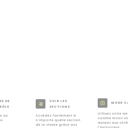
SE DE
VOIR LES
MODE C
RÔLE
SECTIONS
Utilisez votre 
éo au
Accédez facilement à
comme miroir vir
us
n'importe quelle section
dansez aux côté
de la classe grâce aux
l'instructeur.