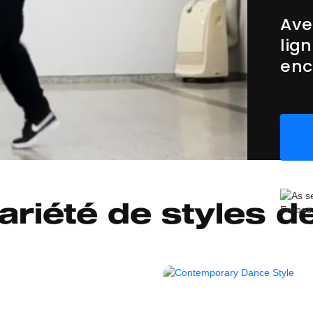
Ave
lig
enc
riété de styles d