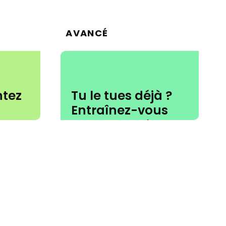
AVANCÉ
ntez
Tu le tues déjà ?
Entraînez-vous
avec les meilleurs
utres
chorégraphes du
 et
jeu.
antes.