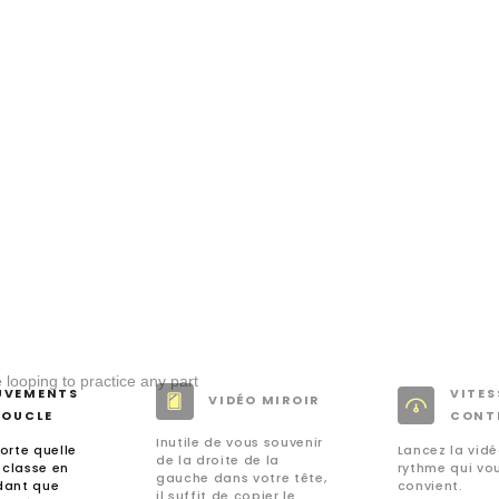
UVEMENTS
VITES
VIDÉO MIROIR
BOUCLE
CONT
Inutile de vous souvenir
orte quelle
Lancez la vid
de la droite de la
 classe en
rythme qui vo
gauche dans votre tête,
dant que
convient.
il suffit de copier le