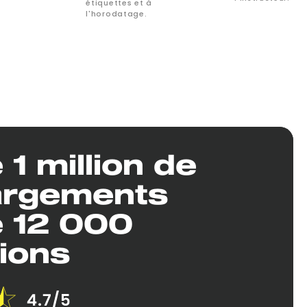
étiquettes et à
l'horodatage.
 1 million de
argements
e 12 000
ions