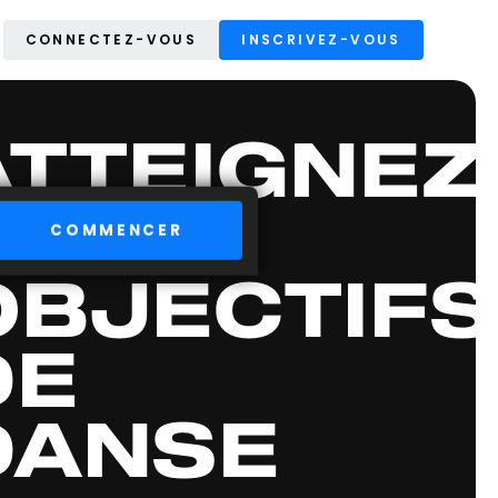
CONNECTEZ-VOUS
INSCRIVEZ-VOUS
ATTEIGNEZ
VOS
COMMENCER
OBJECTIFS
DE
DANSE